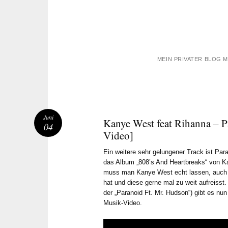
MEIN PRIVATER BLOG 
Juni
Kanye West feat Rihanna – 
04
Video]
Ein weitere sehr gelungener Track ist Par
das Album „808’s And Heartbreaks“ von Ka
muss man Kanye West echt lassen, auch 
hat und diese gerne mal zu weit aufreiss
der „Paranoid Ft. Mr. Hudson“) gibt es nu
Musik-Video.