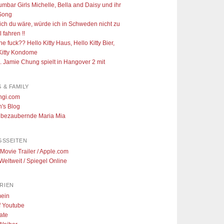
mbar Girls Michelle, Bella and Daisy und ihr
 Song
ch du wäre, würde ich in Schweden nicht zu
 fahren !!
he fuck?? Hello Kitty Haus, Hello Kitty Bier,
Kitty Kondome
 Jamie Chung spielt in Hangover 2 mit
 & FAMILY
ngi.com
's Blog
 bezaubernde Maria Mia
GSSEITEN
 Movie Trailer / Apple.com
eltweit / Spiegel Online
RIEN
mein
f Youtube
tate