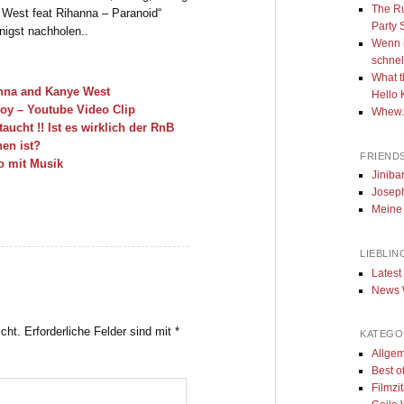
The Ru
 West feat Rihanna – Paranoid“
Party
unigst nachholen..
Wenn i
schnell
What t
anna and Kanye West
Hello 
Boy – Youtube Video Clip
Whew..
aucht !! Ist es wirklich der RnB
hen ist?
FRIENDS
o mit Musik
Jiniba
Joseph
Meine
LIEBLIN
Latest
News W
icht.
Erforderliche Felder sind mit
*
KATEGO
Allge
Best o
Filmzi