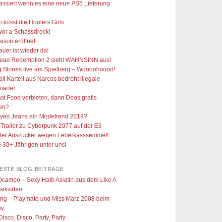
ssiert wenn es eine neue PS5 Lieferung
p küsst die Hooters Girls
wor a Schassdreck!
Saison eröffnet
uer ist wieder da!
ead Redemption 2 sieht WAHNSINN aus!
g Stones live am Spielberg – Woooohoooo!
li Kartell aus Narcos bedroht illegale
oader
ast Food verbieten, dann Deos gratis
len?
oyed Jeans ein Modetrend 2018?
Trailer zu Cyberpunk 2077 auf der E3
ter Auszucker wegen Leberkässsemmel!
e 30+ Jährigen unter uns!
TESTE BLOG BEITRÄGE
Ocampo – Sexy Halb Asiatin aus dem Like A
sikvideo
ing – Playmate und Miss März 2008 beim
oy
Disco, Disco, Party, Party