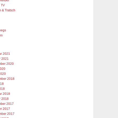
Weiber
& TV
h & Tratsch
e
wegs
es
ar 2021
r 2021
ber 2020
2020
2020
mber 2018
018
2018
ar 2018
r 2018
ber 2017
er 2017
mber 2017