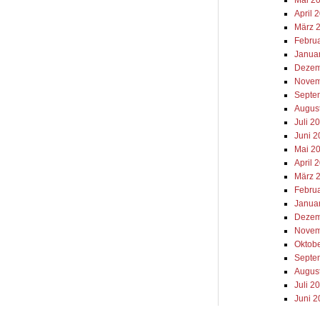
Mai 2
April 
März 
Febru
Janua
Dezem
Novem
Septe
Augus
Juli 2
Juni 
Mai 2
April 
März 
Febru
Janua
Dezem
Novem
Oktob
Septe
Augus
Juli 2
Juni 