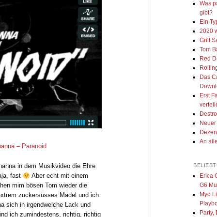
Was pa
gibt?
Ein Ty
2020 
Grill 
Tom Ba
Red D
Rollin
Das Ca
Downl
Erst F
vertei
Destr
Neuer 
Dezen
An all
hanna – Paranoid
BELIEB
Rihanna in dem Musikvideo die Ehre
aja, fast
Aber echt mit einem
Erica 
G6 Mu
gehen mim bösen Tom wieder die
Myo L
 extrem zuckersüsses Mädel und ich
Playb
na sich in irgendwelche Lack und
Party, 
ind ich zumindestens, richtig, richtig