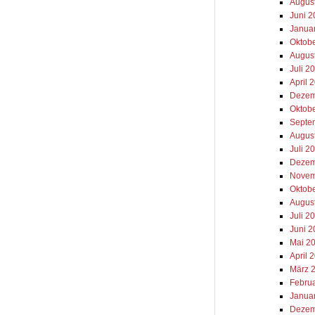
Augus
Juni 
Janua
Oktob
Augus
Juli 2
April 
Dezem
Oktob
Septe
Augus
Juli 2
Dezem
Novem
Oktob
Augus
Juli 2
Juni 
Mai 2
April 
März 
Febru
Janua
Dezem