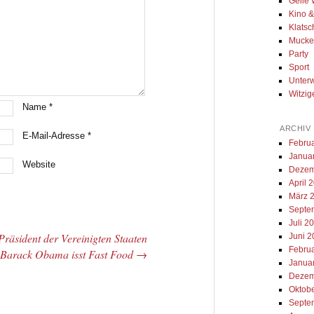
Geile 
Kino 
Klatsc
Muck
Party
Sport
Unter
Witzig
Name
*
ARCHIV
E-Mail-Adresse
*
Febru
Janua
Website
Dezem
April 
März 
Septe
Juli 2
Präsident der Vereinigten Staaten
Juni 
Febru
Barack Obama isst Fast Food
→
Janua
Dezem
Oktob
Septe