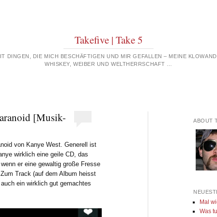
Takefive | Take 5
MIT DINGEN, DIE MICH BESCHÄFTIGEN UND MIR GEFALLEN – MEINE KLOWAN
WHISKEY, WEIBER UND WELTHERRSCHAFT …
Paranoid [Musik-
ABOUT 
anoid von Kanye West. Generell ist
nye wirklich eine geile CD, das
wenn er eine gewaltig große Fresse
t. Zum Track (auf dem Album heisst
n auch ein wirklich gut gemachtes
NEUEST
Mal wi
Was tu