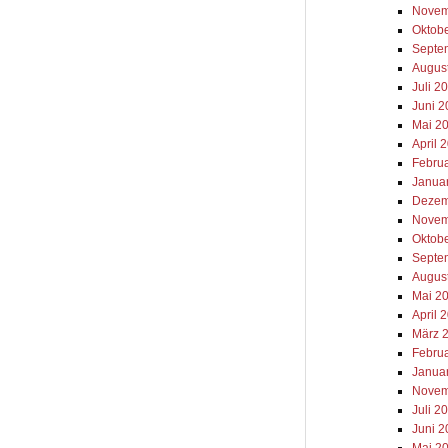
Novem
Oktob
Septe
Augus
Juli 2
Juni 
Mai 2
April 
Febru
Janua
Dezem
Novem
Oktob
Septe
Augus
Mai 2
April 
März 
Febru
Janua
Novem
Juli 2
Juni 2