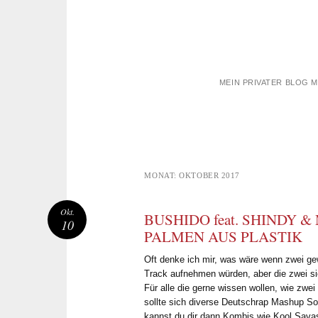
MEIN PRIVATER BLOG 
MONAT:
OKTOBER 2017
Okt.
BUSHIDO feat. SHINDY &
10
PALMEN AUS PLASTIK
Oft denke ich mir, was wäre wenn zwei 
Track aufnehmen würden, aber die zwei si
Für alle die gerne wissen wollen, wie zwe
sollte sich diverse Deutschrap Mashup S
kannst du dir dann Kombis wie Kool Savas