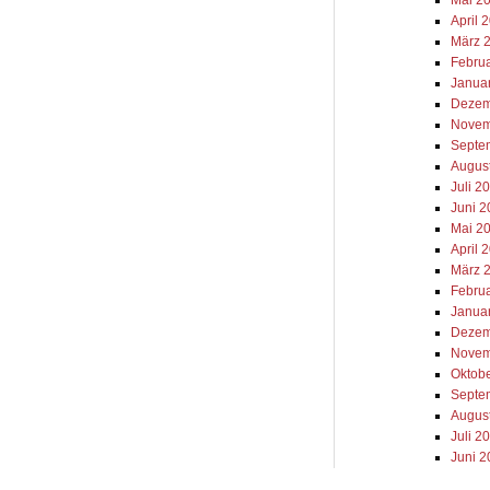
Mai 2
April 
März 
Febru
Janua
Dezem
Novem
Septe
Augus
Juli 2
Juni 
Mai 2
April 
März 
Febru
Janua
Dezem
Novem
Oktob
Septe
Augus
Juli 2
Juni 