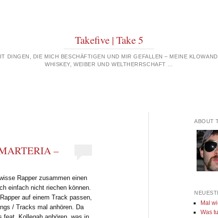
Takefive | Take 5
MIT DINGEN, DIE MICH BESCHÄFTIGEN UND MIR GEFALLEN – MEINE KLOWAN
WHISKEY, WEIBER UND WELTHERRSCHAFT …
ABOUT 
 MARTERIA –
gewisse Rapper zusammen einen
ch einfach nicht riechen können.
NEUEST
i Rapper auf einem Track passen,
Mal wi
ongs / Tracks mal anhören. Da
Was tu
 feat. Kollegah anhören, was in