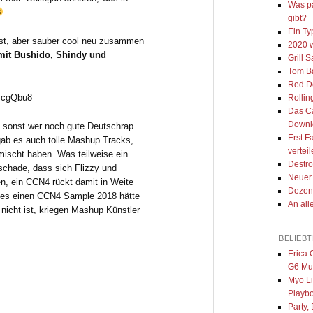
Was pa
gibt?
Ein Ty
 ist, aber sauber cool neu zusammen
2020 
 mit Bushido, Shindy und
Grill 
Tom Ba
Red D
ScgQbu8
Rollin
Das Ca
Downl
t sonst wer noch gute Deutschrap
Erst F
gab es auch tolle Mashup Tracks,
vertei
mischt haben. Was teilweise ein
Destr
chade, dass sich Flizzy und
Neuer 
en, ein CCN4 rückt damit in Weite
Dezen
b es einen CCN4 Sample 2018 hätte
An all
icht ist, kriegen Mashup Künstler
BELIEB
Erica 
G6 Mu
Myo L
Playb
Party, 