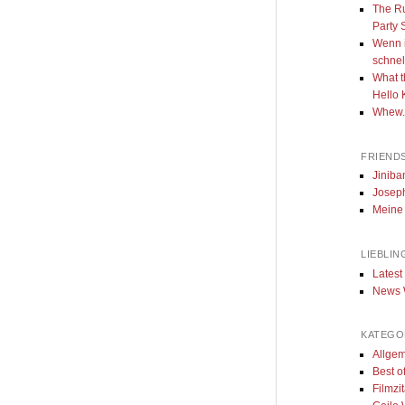
The Ru
Party
Wenn i
schnell
What t
Hello 
Whew..
FRIENDS
Jiniba
Joseph
Meine
LIEBLIN
Latest
News W
KATEGO
Allge
Best o
Filmzi