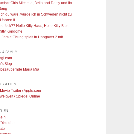
mbar Girls Michelle, Bella and Daisy und ihr
 Song
ch du wäre, würde ich in Schweden nicht zu
 fahren !!
he fuck?? Hello Kitty Haus, Hello Kitty Bier,
Kitty Kondome
 Jamie Chung spielt in Hangover 2 mit
 & FAMILY
ngi.com
's Blog
 bezaubernde Maria Mia
GSSEITEN
 Movie Trailer / Apple.com
eltweit / Spiegel Online
RIEN
mein
f Youtube
tate