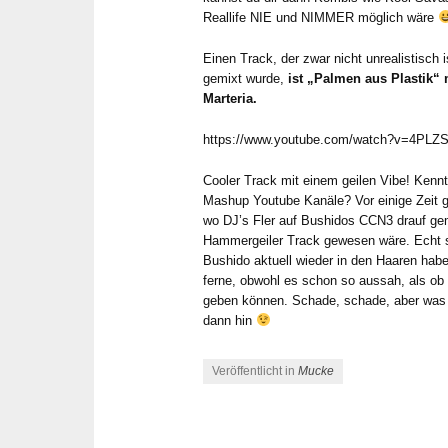
Reallife NIE und NIMMER möglich wäre
Einen Track, der zwar nicht unrealistisch
gemixt wurde,
ist „Palmen aus Plastik“
Marteria.
https://www.youtube.com/watch?v=4PLZ
Cooler Track mit einem geilen Vibe! Kenn
Mashup Youtube Kanäle? Vor einige Zeit 
wo DJ’s Fler auf Bushidos CCN3 drauf ge
Hammergeiler Track gewesen wäre. Echt s
Bushido aktuell wieder in den Haaren hab
ferne, obwohl es schon so aussah, als o
geben können. Schade, schade, aber was n
dann hin
Veröffentlicht in
Mucke