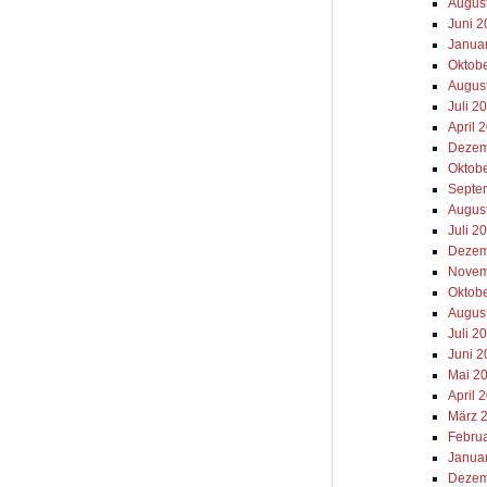
Augus
Juni 
Janua
Oktob
Augus
Juli 2
April 
Dezem
Oktob
Septe
Augus
Juli 2
Dezem
Novem
Oktob
Augus
Juli 2
Juni 
Mai 2
April 
März 
Febru
Janua
Dezem