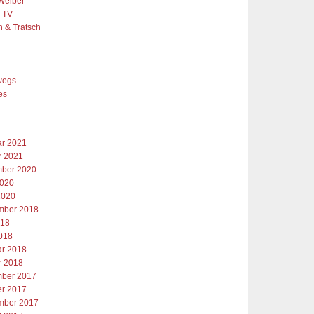
Weiber
& TV
h & Tratsch
e
wegs
es
ar 2021
r 2021
ber 2020
2020
2020
mber 2018
018
2018
ar 2018
r 2018
ber 2017
er 2017
mber 2017