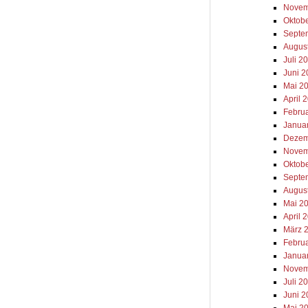
Novem
Oktob
Septe
Augus
Juli 2
Juni 
Mai 2
April 
Febru
Janua
Dezem
Novem
Oktob
Septe
Augus
Mai 2
April 
März 
Febru
Janua
Novem
Juli 2
Juni 2