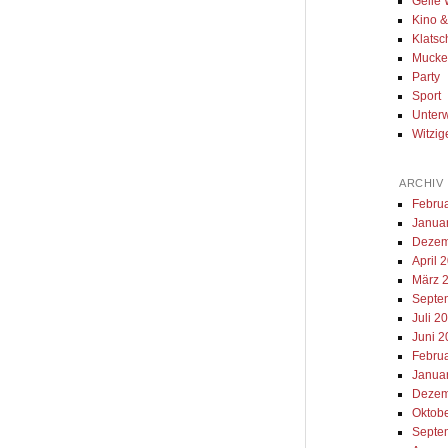
Geile 
Kino 
Klatsc
Muck
Party
Sport
Unter
Witzig
ARCHIV
Febru
Janua
Dezem
April 
März 
Septe
Juli 2
Juni 
Febru
Janua
Dezem
Oktob
Septe