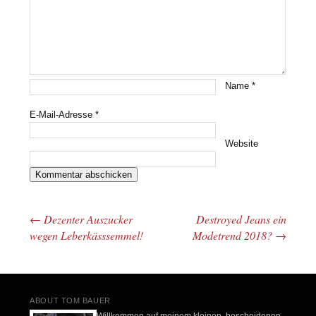
Name
*
E-Mail-Adresse
*
Website
←
Dezenter Auszucker
Destroyed Jeans ein
Beitrags-Navigation
wegen Leberkässsemmel!
Modetrend 2018?
→
ABOUT TOM BAUER