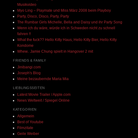
Musikvideo
Myo Ling – Playmate und Miss März 2008 beim Playboy
Party, Disco, Disco, Party, Party
The Rumbar Girls Michelle, Bella and Daisy und ihr Party Song
Wenn ich du wäre, würde ich in Schweden nicht zu schnell
fahren !!
What the fuck?? Hello Kitty Haus, Hello Kitty Bier, Hello Kitty
Kondome
Whew.. Jamie Chung spielt in Hangover 2 mit
FRIENDS & FAMILY
Jinibangi.com
Joseph's Blog
Meine bezaubernde Maria Mia
LIEBLINGSSEITEN
Latest Movie Trailer / Apple.com
News Weltweit / Spiegel Online
KATEGORIEN
Allgemein
Best of Youtube
Filmzitate
Geile Weiber