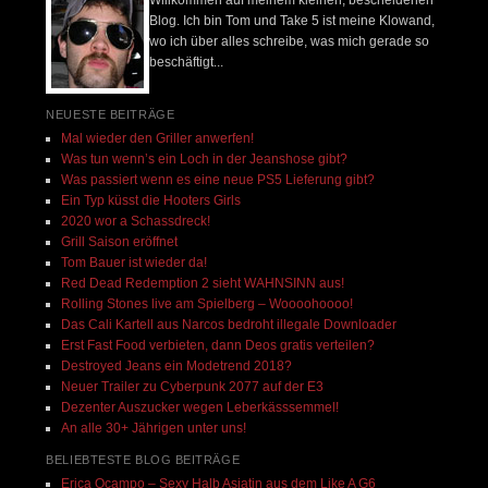
Willkommen auf meinem kleinen, bescheidenen
Blog. Ich bin Tom und Take 5 ist meine Klowand,
wo ich über alles schreibe, was mich gerade so
beschäftigt...
NEUESTE BEITRÄGE
Mal wieder den Griller anwerfen!
Was tun wenn’s ein Loch in der Jeanshose gibt?
Was passiert wenn es eine neue PS5 Lieferung gibt?
Ein Typ küsst die Hooters Girls
2020 wor a Schassdreck!
Grill Saison eröffnet
Tom Bauer ist wieder da!
Red Dead Redemption 2 sieht WAHNSINN aus!
Rolling Stones live am Spielberg – Woooohoooo!
Das Cali Kartell aus Narcos bedroht illegale Downloader
Erst Fast Food verbieten, dann Deos gratis verteilen?
Destroyed Jeans ein Modetrend 2018?
Neuer Trailer zu Cyberpunk 2077 auf der E3
Dezenter Auszucker wegen Leberkässsemmel!
An alle 30+ Jährigen unter uns!
BELIEBTESTE BLOG BEITRÄGE
Erica Ocampo – Sexy Halb Asiatin aus dem Like A G6