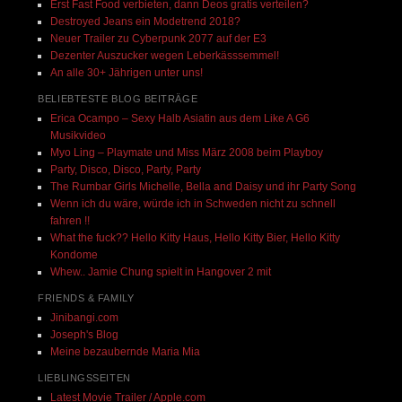
Erst Fast Food verbieten, dann Deos gratis verteilen?
Destroyed Jeans ein Modetrend 2018?
Neuer Trailer zu Cyberpunk 2077 auf der E3
Dezenter Auszucker wegen Leberkässsemmel!
An alle 30+ Jährigen unter uns!
BELIEBTESTE BLOG BEITRÄGE
Erica Ocampo – Sexy Halb Asiatin aus dem Like A G6
Musikvideo
Myo Ling – Playmate und Miss März 2008 beim Playboy
Party, Disco, Disco, Party, Party
The Rumbar Girls Michelle, Bella and Daisy und ihr Party Song
Wenn ich du wäre, würde ich in Schweden nicht zu schnell
fahren !!
What the fuck?? Hello Kitty Haus, Hello Kitty Bier, Hello Kitty
Kondome
Whew.. Jamie Chung spielt in Hangover 2 mit
FRIENDS & FAMILY
Jinibangi.com
Joseph's Blog
Meine bezaubernde Maria Mia
LIEBLINGSSEITEN
Latest Movie Trailer / Apple.com