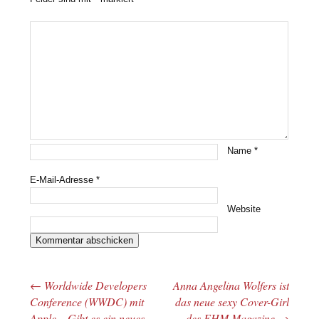
Name
*
E-Mail-Adresse
*
Website
←
Worldwide Developers
Anna Angelina Wolfers ist
Beitrags-Navigation
Conference (WWDC) mit
das neue sexy Cover-Girl
Apple – Gibt es ein neues
des FHM Magazine
→