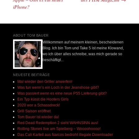
iPhone?
ABOUT TOM BAUER
Willkommen auf meinem kleinen, bescheidenen
Blog. Ich bin Tom und Take 5 ist meine Klowand,
wo ich über alles schreibe, was mich gerade so
beschäftigt...
NEUESTE BEITRÄGE
Mal wieder den Griller anwerfen!
Was tun wenn’s ein Loch in der Jeanshose gibt?
Was passiert wenn es eine neue PS5 Lieferung gibt?
Ein Typ küsst die Hooters Girls
2020 wor a Schassdreck!
Grill Saison eröffnet
Tom Bauer ist wieder da!
Red Dead Redemption 2 sieht WAHNSINN aus!
Rolling Stones live am Spielberg – Woooohoooo!
Das Cali Kartell aus Narcos bedroht illegale Downloader