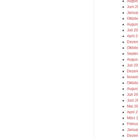
Augus
Juni 
Janua
Oktob
Augus
Juli 2
April 
Dezem
Oktob
Septe
Augus
Juli 2
Dezem
Novem
Oktob
Augus
Juli 2
Juni 
Mai 2
April 
März 
Febru
Janua
Dezem