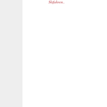
Beitrags-Navigation
Skifahren..