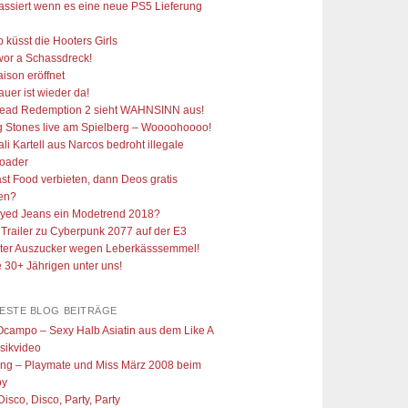
ssiert wenn es eine neue PS5 Lieferung
p küsst die Hooters Girls
wor a Schassdreck!
Saison eröffnet
uer ist wieder da!
ead Redemption 2 sieht WAHNSINN aus!
g Stones live am Spielberg – Woooohoooo!
li Kartell aus Narcos bedroht illegale
oader
ast Food verbieten, dann Deos gratis
len?
oyed Jeans ein Modetrend 2018?
Trailer zu Cyberpunk 2077 auf der E3
ter Auszucker wegen Leberkässsemmel!
e 30+ Jährigen unter uns!
TESTE BLOG BEITRÄGE
Ocampo – Sexy Halb Asiatin aus dem Like A
sikvideo
ing – Playmate und Miss März 2008 beim
oy
Disco, Disco, Party, Party