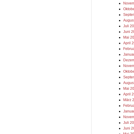
Novem
Oktob
Septe
Augus
Juli 2
Juni 
Mai 2
April 
Febru
Janua
Dezem
Novem
Oktob
Septe
Augus
Mai 2
April 
März 
Febru
Janua
Novem
Juli 2
Juni 2