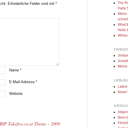
The Ru
icht.
Erforderliche Felder sind mit
*
Party
Wenn i
schnell
What t
Hello 
Whew..
FRIENDS
Jiniba
Joseph
Meine
Name
*
LIEBLIN
E-Mail-Adresse
*
Latest
News W
Website
KATEGO
Allge
Best o
RIP Takefive.co.at Theme – 2009
Filmzi