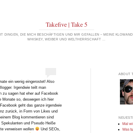
Takefive | Take 5
MIT DINGEN, DIE MICH BESCHÄFTIGEN UND MIR GEFALLEN – MEINE KLOWAN
WHISKEY, WEIBER UND WELTHERRSCHAFT …
ABOUT 
ate ein wenig eingerostet! Also
Blogger. Irgendwie teilt man
n zu sagen hat eher auf Facebook
zte Monate so, deswegen ich hier
 Facebook geht das ganze irgendwie
z zurück, in Form von Likes und
 meinem Blog kommentieren sind
NEUEST
er Spekulanten und Pseudo Heiße
Mal wi
alte verweisen wollen
Und SEOs,
Was tu