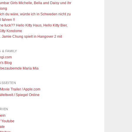
mbar Girls Michelle, Bella and Daisy und ihr
 Song
ch du wäre, würde ich in Schweden nicht zu
 fahren !!
he fuck?? Hello Kitty Haus, Hello Kitty Bier,
Kitty Kondome
 Jamie Chung spielt in Hangover 2 mit
 & FAMILY
ngi.com
's Blog
 bezaubernde Maria Mia
GSSEITEN
 Movie Trailer / Apple.com
eltweit / Spiegel Online
RIEN
mein
f Youtube
tate