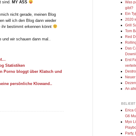
t sind.
MY ASS
Was pa
gibt?
Ein Ty
 mich nicht gerade, meinen Blog
2020 
gen will ich den Blog dann wieder
Grill 
wie ihr bestimmt erkennen könnt
Tom Ba
Red D
ne und wir schauen dann mal..
Rollin
Das Ca
Downl
nt…
Erst F
og Statistiken
vertei
en Porno bloggt über Klatsch und
Destr
Neuer 
Dezen
 meine persönliche Klowand..
An all
BELIEB
Erica 
G6 Mu
Myo L
Playb
Party, 