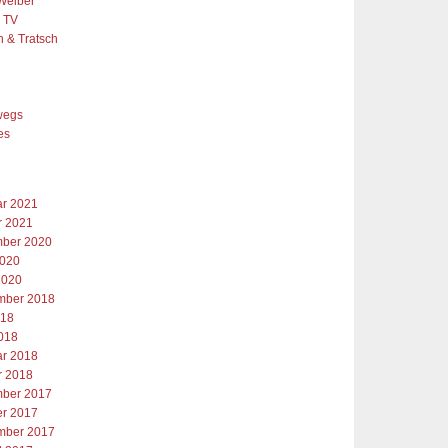
Weiber
& TV
h & Tratsch
e
wegs
es
ar 2021
r 2021
ber 2020
2020
2020
mber 2018
018
2018
ar 2018
r 2018
ber 2017
er 2017
mber 2017