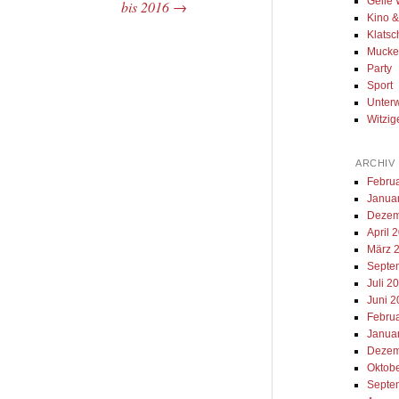
Geile 
bis 2016
→
Kino 
Klatsc
Muck
Party
Sport
Unter
Witzig
ARCHIV
Febru
Janua
Dezem
April 
März 
Septe
Juli 2
Juni 
Febru
Janua
Dezem
Oktob
Septe