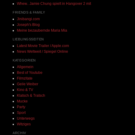
Whew.. Jamie Chung spielt in Hangover 2 mit
FRIENDS & FAMILY
Jinibangi.com
Joseph's Blog
Meine bezaubernde Maria Mia
LIEBLINGSSEITEN
Latest Movie Trailer / Apple.com
News Weltweit / Spiegel Online
KATEGORIEN
Allgemein
Best of Youtube
Filmzitate
Geile Weiber
Kino & TV
Klatsch & Tratsch
Mucke
Party
Sport
Unterwegs
Witziges
ARCHIV