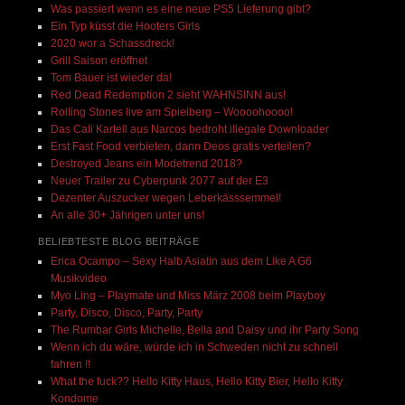
Was passiert wenn es eine neue PS5 Lieferung gibt?
Ein Typ küsst die Hooters Girls
2020 wor a Schassdreck!
Grill Saison eröffnet
Tom Bauer ist wieder da!
Red Dead Redemption 2 sieht WAHNSINN aus!
Rolling Stones live am Spielberg – Woooohoooo!
Das Cali Kartell aus Narcos bedroht illegale Downloader
Erst Fast Food verbieten, dann Deos gratis verteilen?
Destroyed Jeans ein Modetrend 2018?
Neuer Trailer zu Cyberpunk 2077 auf der E3
Dezenter Auszucker wegen Leberkässsemmel!
An alle 30+ Jährigen unter uns!
BELIEBTESTE BLOG BEITRÄGE
Erica Ocampo – Sexy Halb Asiatin aus dem Like A G6
Musikvideo
Myo Ling – Playmate und Miss März 2008 beim Playboy
Party, Disco, Disco, Party, Party
The Rumbar Girls Michelle, Bella and Daisy und ihr Party Song
Wenn ich du wäre, würde ich in Schweden nicht zu schnell
fahren !!
What the fuck?? Hello Kitty Haus, Hello Kitty Bier, Hello Kitty
Kondome