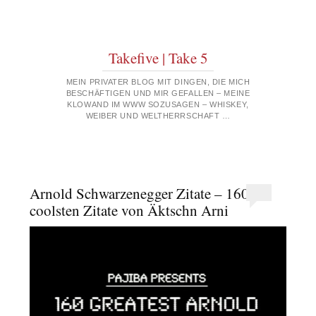
Takefive | Take 5
MEIN PRIVATER BLOG MIT DINGEN, DIE MICH
BESCHÄFTIGEN UND MIR GEFALLEN – MEINE
KLOWAND IM WWW SOZUSAGEN – WHISKEY,
WEIBER UND WELTHERRSCHAFT …
Arnold Schwarzenegger Zitate – 160
coolsten Zitate von Äktschn Arni