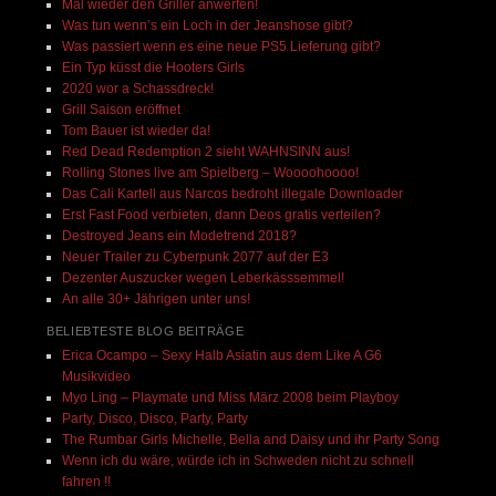
Mal wieder den Griller anwerfen!
Was tun wenn’s ein Loch in der Jeanshose gibt?
Was passiert wenn es eine neue PS5 Lieferung gibt?
Ein Typ küsst die Hooters Girls
2020 wor a Schassdreck!
Grill Saison eröffnet
Tom Bauer ist wieder da!
Red Dead Redemption 2 sieht WAHNSINN aus!
Rolling Stones live am Spielberg – Woooohoooo!
Das Cali Kartell aus Narcos bedroht illegale Downloader
Erst Fast Food verbieten, dann Deos gratis verteilen?
Destroyed Jeans ein Modetrend 2018?
Neuer Trailer zu Cyberpunk 2077 auf der E3
Dezenter Auszucker wegen Leberkässsemmel!
An alle 30+ Jährigen unter uns!
BELIEBTESTE BLOG BEITRÄGE
Erica Ocampo – Sexy Halb Asiatin aus dem Like A G6
Musikvideo
Myo Ling – Playmate und Miss März 2008 beim Playboy
Party, Disco, Disco, Party, Party
The Rumbar Girls Michelle, Bella and Daisy und ihr Party Song
Wenn ich du wäre, würde ich in Schweden nicht zu schnell
fahren !!