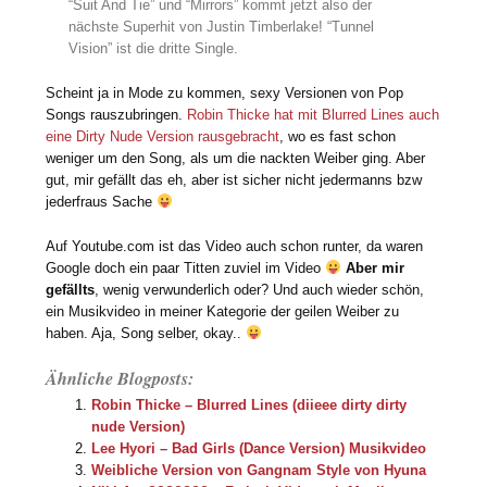
“Suit And Tie” und “Mirrors” kommt jetzt also der
nächste Superhit von Justin Timberlake! “Tunnel
Vision” ist die dritte Single.
Scheint ja in Mode zu kommen, sexy Versionen von Pop
Songs rauszubringen.
Robin Thicke hat mit Blurred Lines auch
eine Dirty Nude Version rausgebracht
, wo es fast schon
weniger um den Song, als um die nackten Weiber ging. Aber
gut, mir gefällt das eh, aber ist sicher nicht jedermanns bzw
jederfraus Sache
Auf Youtube.com ist das Video auch schon runter, da waren
Google doch ein paar Titten zuviel im Video
Aber mir
gefällts
, wenig verwunderlich oder? Und auch wieder schön,
ein Musikvideo in meiner Kategorie der geilen Weiber zu
haben. Aja, Song selber, okay..
Ähnliche Blogposts:
Robin Thicke – Blurred Lines (diieee dirty dirty
nude Version)
Lee Hyori – Bad Girls (Dance Version) Musikvideo
Weibliche Version von Gangnam Style von Hyuna