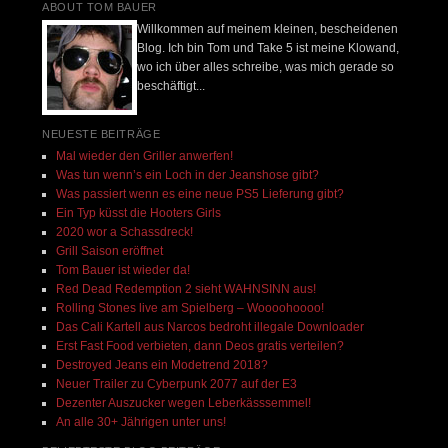
ABOUT TOM BAUER
Willkommen auf meinem kleinen, bescheidenen
Blog. Ich bin Tom und Take 5 ist meine Klowand,
wo ich über alles schreibe, was mich gerade so
beschäftigt...
NEUESTE BEITRÄGE
Mal wieder den Griller anwerfen!
Was tun wenn’s ein Loch in der Jeanshose gibt?
Was passiert wenn es eine neue PS5 Lieferung gibt?
Ein Typ küsst die Hooters Girls
2020 wor a Schassdreck!
Grill Saison eröffnet
Tom Bauer ist wieder da!
Red Dead Redemption 2 sieht WAHNSINN aus!
Rolling Stones live am Spielberg – Woooohoooo!
Das Cali Kartell aus Narcos bedroht illegale Downloader
Erst Fast Food verbieten, dann Deos gratis verteilen?
Destroyed Jeans ein Modetrend 2018?
Neuer Trailer zu Cyberpunk 2077 auf der E3
Dezenter Auszucker wegen Leberkässsemmel!
An alle 30+ Jährigen unter uns!