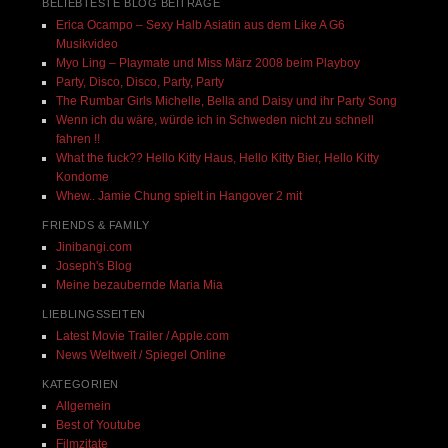
BELIEBTESTE BLOG BEITRÄGE
Erica Ocampo – Sexy Halb Asiatin aus dem Like A G6
Musikvideo
Myo Ling – Playmate und Miss März 2008 beim Playboy
Party, Disco, Disco, Party, Party
The Rumbar Girls Michelle, Bella and Daisy und ihr Party Song
Wenn ich du wäre, würde ich in Schweden nicht zu schnell
fahren !!
What the fuck?? Hello Kitty Haus, Hello Kitty Bier, Hello Kitty
Kondome
Whew.. Jamie Chung spielt in Hangover 2 mit
FRIENDS & FAMILY
Jinibangi.com
Joseph's Blog
Meine bezaubernde Maria Mia
LIEBLINGSSEITEN
Latest Movie Trailer / Apple.com
News Weltweit / Spiegel Online
KATEGORIEN
Allgemein
Best of Youtube
Filmzitate