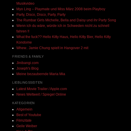
Musikvideo
Myo Ling – Playmate und Miss März 2008 beim Playboy
Party, Disco, Disco, Party, Party
The Rumbar Girls Michelle, Bella and Daisy und ihr Party Song
Wenn ich du wäre, würde ich in Schweden nicht zu schnell
fahren !!
What the fuck?? Hello Kitty Haus, Hello Kitty Bier, Hello Kitty
Kondome
Whew.. Jamie Chung spielt in Hangover 2 mit
FRIENDS & FAMILY
Jinibangi.com
Joseph's Blog
Meine bezaubernde Maria Mia
LIEBLINGSSEITEN
Latest Movie Trailer / Apple.com
News Weltweit / Spiegel Online
KATEGORIEN
Allgemein
Best of Youtube
Filmzitate
Geile Weiber