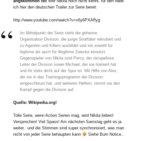
angekommen ist!
Wer Nikita noch nicht kennt, für den habe
ich hier den deutschen Trailer zur Serie bereit:
http://www.youtube.com/watch?v=v6y6PXAffyg
Im Mittelpunkt der Serie steht die geheime
Organisation Division, die junge Straftäter rekrutiert und
zu Agenten und Killern ausbildet und sie sowohl für
legitime als auch für illegitime Zwecke einsetzt.
Gegenspieler von Nikita sind Percy, der skrupellose
Leiter der Division sowie Michael, der sie trainiert hat
und ihr stets dicht auf der Spur ist. Mit Hilfe von Alex,
die sie in das Trainingsprogramm der Division
eingeschleust hat, und weiteren Helfern, nimmt sie den
Kampf gegen die Division auf.
Quelle: Wikipedia.org!
Tolle Serie, wenn Action Serien mag, wird Nikita lieben!
Versprochen! Viel Spass! Am nächsten Samstag geht es ja
weiter.. und die Stimmen sind super synchronisiert, was man
nicht von jeder Serie behaupten kann
Siehe Burn Notice..