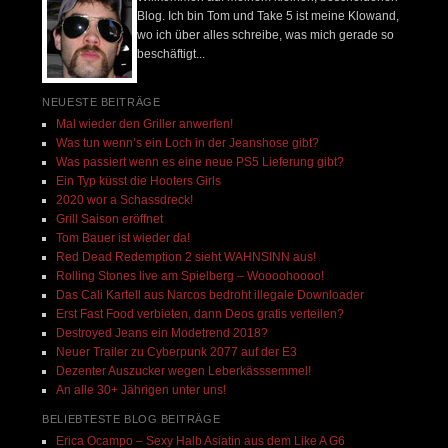
Blog. Ich bin Tom und Take 5 ist meine Klowand,
wo ich über alles schreibe, was mich gerade so
beschäftigt...
NEUESTE BEITRÄGE
Mal wieder den Griller anwerfen!
Was tun wenn’s ein Loch in der Jeanshose gibt?
Was passiert wenn es eine neue PS5 Lieferung gibt?
Ein Typ küsst die Hooters Girls
2020 wor a Schassdreck!
Grill Saison eröffnet
Tom Bauer ist wieder da!
Red Dead Redemption 2 sieht WAHNSINN aus!
Rolling Stones live am Spielberg – Woooohoooo!
Das Cali Kartell aus Narcos bedroht illegale Downloader
Erst Fast Food verbieten, dann Deos gratis verteilen?
Destroyed Jeans ein Modetrend 2018?
Neuer Trailer zu Cyberpunk 2077 auf der E3
Dezenter Auszucker wegen Leberkässsemmel!
An alle 30+ Jährigen unter uns!
BELIEBTESTE BLOG BEITRÄGE
Erica Ocampo – Sexy Halb Asiatin aus dem Like A G6