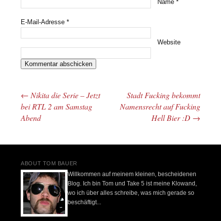
Name
*
E-Mail-Adresse
*
Website
←
Nikita die Serie – Jetzt
Stadt Fucking bekommt
Beitrags-Navigation
bei RTL 2 am Samstag
Namensrecht auf Fucking
Abend
Hell Bier :D
→
ABOUT TOM BAUER
Willkommen auf meinem kleinen, bescheidenen
Blog. Ich bin Tom und Take 5 ist meine Klowand,
wo ich über alles schreibe, was mich gerade so
beschäftigt...