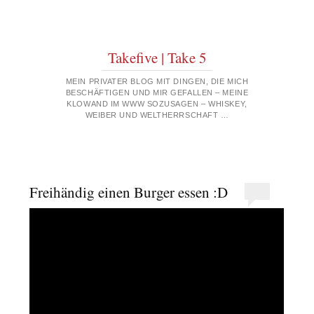
Takefive | Take 5
MEIN PRIVATER BLOG MIT DINGEN, DIE MICH
BESCHÄFTIGEN UND MIR GEFALLEN – MEINE
KLOWAND IM WWW SOZUSAGEN – WHISKEY,
WEIBER UND WELTHERRSCHAFT …
Freihändig einen Burger essen :D