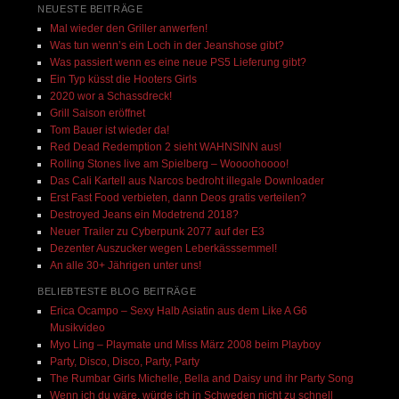
NEUESTE BEITRÄGE
Mal wieder den Griller anwerfen!
Was tun wenn’s ein Loch in der Jeanshose gibt?
Was passiert wenn es eine neue PS5 Lieferung gibt?
Ein Typ küsst die Hooters Girls
2020 wor a Schassdreck!
Grill Saison eröffnet
Tom Bauer ist wieder da!
Red Dead Redemption 2 sieht WAHNSINN aus!
Rolling Stones live am Spielberg – Woooohoooo!
Das Cali Kartell aus Narcos bedroht illegale Downloader
Erst Fast Food verbieten, dann Deos gratis verteilen?
Destroyed Jeans ein Modetrend 2018?
Neuer Trailer zu Cyberpunk 2077 auf der E3
Dezenter Auszucker wegen Leberkässsemmel!
An alle 30+ Jährigen unter uns!
BELIEBTESTE BLOG BEITRÄGE
Erica Ocampo – Sexy Halb Asiatin aus dem Like A G6
Musikvideo
Myo Ling – Playmate und Miss März 2008 beim Playboy
Party, Disco, Disco, Party, Party
The Rumbar Girls Michelle, Bella and Daisy und ihr Party Song
Wenn ich du wäre, würde ich in Schweden nicht zu schnell