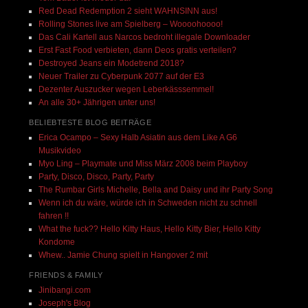
Red Dead Redemption 2 sieht WAHNSINN aus!
Rolling Stones live am Spielberg – Woooohoooo!
Das Cali Kartell aus Narcos bedroht illegale Downloader
Erst Fast Food verbieten, dann Deos gratis verteilen?
Destroyed Jeans ein Modetrend 2018?
Neuer Trailer zu Cyberpunk 2077 auf der E3
Dezenter Auszucker wegen Leberkässsemmel!
An alle 30+ Jährigen unter uns!
BELIEBTESTE BLOG BEITRÄGE
Erica Ocampo – Sexy Halb Asiatin aus dem Like A G6
Musikvideo
Myo Ling – Playmate und Miss März 2008 beim Playboy
Party, Disco, Disco, Party, Party
The Rumbar Girls Michelle, Bella and Daisy und ihr Party Song
Wenn ich du wäre, würde ich in Schweden nicht zu schnell
fahren !!
What the fuck?? Hello Kitty Haus, Hello Kitty Bier, Hello Kitty
Kondome
Whew.. Jamie Chung spielt in Hangover 2 mit
FRIENDS & FAMILY
Jinibangi.com
Joseph's Blog