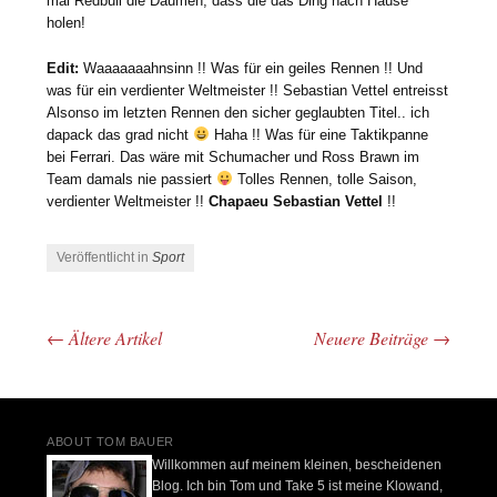
mal Redbull die Daumen, dass die das Ding nach Hause
holen!
Edit:
Waaaaaaahnsinn !! Was für ein geiles Rennen !! Und
was für ein verdienter Weltmeister !! Sebastian Vettel entreisst
Alsonso im letzten Rennen den sicher geglaubten Titel.. ich
dapack das grad nicht
Haha !! Was für eine Taktikpanne
bei Ferrari. Das wäre mit Schumacher und Ross Brawn im
Team damals nie passiert
Tolles Rennen, tolle Saison,
verdienter Weltmeister !!
Chapaeu Sebastian Vettel
!!
Veröffentlicht in
Sport
←
Ältere Artikel
Neuere Beiträge
→
Beitrags-Navigation
ABOUT TOM BAUER
Willkommen auf meinem kleinen, bescheidenen
Blog. Ich bin Tom und Take 5 ist meine Klowand,