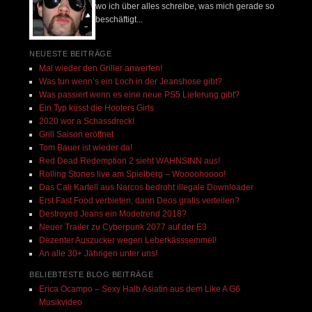
wo ich über alles schreibe, was mich gerade so
beschäftigt...
NEUESTE BEITRÄGE
Mal wieder den Griller anwerfen!
Was tun wenn’s ein Loch in der Jeanshose gibt?
Was passiert wenn es eine neue PS5 Lieferung gibt?
Ein Typ küsst die Hooters Girls
2020 wor a Schassdreck!
Grill Saison eröffnet
Tom Bauer ist wieder da!
Red Dead Redemption 2 sieht WAHNSINN aus!
Rolling Stones live am Spielberg – Woooohoooo!
Das Cali Kartell aus Narcos bedroht illegale Downloader
Erst Fast Food verbieten, dann Deos gratis verteilen?
Destroyed Jeans ein Modetrend 2018?
Neuer Trailer zu Cyberpunk 2077 auf der E3
Dezenter Auszucker wegen Leberkässsemmel!
An alle 30+ Jährigen unter uns!
BELIEBTESTE BLOG BEITRÄGE
Erica Ocampo – Sexy Halb Asiatin aus dem Like A G6
Musikvideo