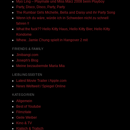
Myo Ling – Playmate und Miss März 2008 beim Playboy
Party, Disco, Disco, Party, Party
The Rumbar Girls Michelle, Bella and Daisy und ihr Party Song
Wenn ich du wäre, würde ich in Schweden nicht zu schnell
fahren !!
What the fuck?? Hello Kitty Haus, Hello Kitty Bier, Hello Kitty
Kondome
Whew.. Jamie Chung spielt in Hangover 2 mit
FRIENDS & FAMILY
Jinibangi.com
Joseph's Blog
Meine bezaubernde Maria Mia
LIEBLINGSSEITEN
Latest Movie Trailer / Apple.com
News Weltweit / Spiegel Online
KATEGORIEN
Allgemein
Best of Youtube
Filmzitate
Geile Weiber
Kino & TV
Klatsch & Tratsch